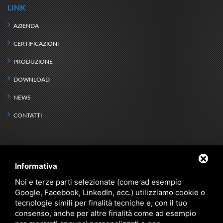
LINK
AZIENDA
CERTIFICAZIONI
PRODUZIONE
DOWNLOAD
NEWS
CONTATTI
PRODOTTI
Informativa
SCAMBIO TERMICO
KIT IDRONICI
Noi e terze parti selezionate (come ad esempio
Google, Facebook, LinkedIn, ecc.) utilizziamo cookie o
DEFANGATORI
RISERVA IDRICA
tecnologie simili per finalità tecniche e, con il tuo
ACQUA TECNICA
PRODOTTI SPECIALI
consenso, anche per altre finalità come ad esempio