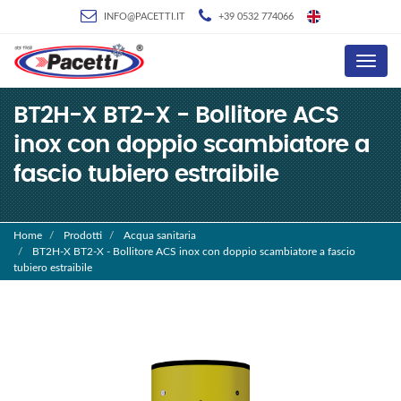
INFO@PACETTI.IT
+39 0532 774066
Menu
BT2H-X BT2-X - Bollitore ACS
inox con doppio scambiatore a
fascio tubiero estraibile
Home
Prodotti
Acqua sanitaria
BT2H-X BT2-X - Bollitore ACS inox con doppio scambiatore a fascio
tubiero estraibile