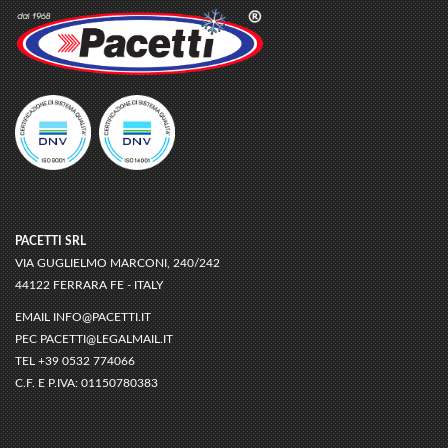
PACETTI SRL
VIA GUGLIELMO MARCONI, 240/242
44122 FERRARA FE - ITALY
EMAIL
INFO@PACETTI.IT
PEC
PACETTI@LEGALMAIL.IT
TEL
+39 0532 774066
C.F. E P.IVA:
01150780383