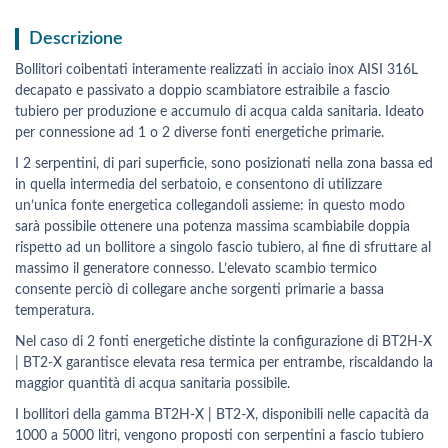
Descrizione
Bollitori coibentati interamente realizzati in acciaio inox AISI 316L
decapato e passivato a doppio scambiatore estraibile a fascio
tubiero per produzione e accumulo di acqua calda sanitaria. Ideato
per connessione ad 1 o 2 diverse fonti energetiche primarie.
I 2 serpentini, di pari superficie, sono posizionati nella zona bassa ed
in quella intermedia del serbatoio, e consentono di utilizzare
un’unica fonte energetica collegandoli assieme: in questo modo
sarà possibile ottenere una potenza massima scambiabile doppia
rispetto ad un bollitore a singolo fascio tubiero, al fine di sfruttare al
massimo il generatore connesso. L’elevato scambio termico
consente perciò di collegare anche sorgenti primarie a bassa
temperatura.
Nel caso di 2 fonti energetiche distinte la configurazione di BT2H-X
| BT2-X garantisce elevata resa termica per entrambe, riscaldando la
maggior quantità di acqua sanitaria possibile.
I bollitori della gamma BT2H-X | BT2-X, disponibili nelle capacità da
1000 a 5000 litri, vengono proposti con serpentini a fascio tubiero