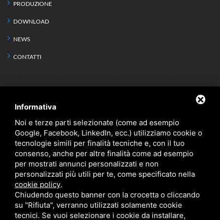
PRODUZIONE
DOWNLOAD
NEWS
CONTATTI
PRODOTTI
Informativa
SCAMBIO TERMICO
KIT IDRONICI
Noi e terze parti selezionate (come ad esempio
Google, Facebook, LinkedIn, ecc.) utilizziamo cookie o
DEFANGATORI
RISERVA IDRICA
tecnologie simili per finalità tecniche e, con il tuo
ACQUA TECNICA
PRODOTTI SPECIALI
consenso, anche per altre finalità come ad esempio
per mostrati annunci personalizzati e non
COMPONIBILI
IBRIDO
personalizzati più utili per te, come specificato nella
GAMMA Q CLASSE A
cookie policy
.
ACQUA SANITARIA
Chiudendo questo banner con la crocetta o cliccando
PRODUZIONE ISTANTANEA ACS
su "Rifiuta", verranno utilizzati solamente cookie
ACQUA FREDDA
tecnici. Se vuoi selezionare i cookie da installare,
CERCA PER SERIE