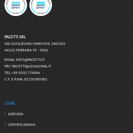
PACETTI SRL
VIA GUGLIELMO MARCONI, 240/242
44122 FERRARA FE - ITALY
EMAIL
INFO@PACETTI.IT
PEC
PACETTI@LEGALMAIL.IT
TEL
+39 0532 774066
C.F. E P.IVA:
01150780383
LINK
AZIENDA
CERTIFICAZIONI