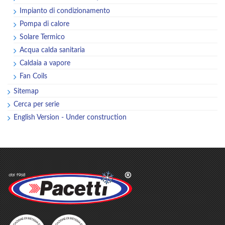
Impianto di condizionamento
Pompa di calore
Solare Termico
Acqua calda sanitaria
Caldaia a vapore
Fan Coils
Sitemap
Cerca per serie
English Version - Under construction