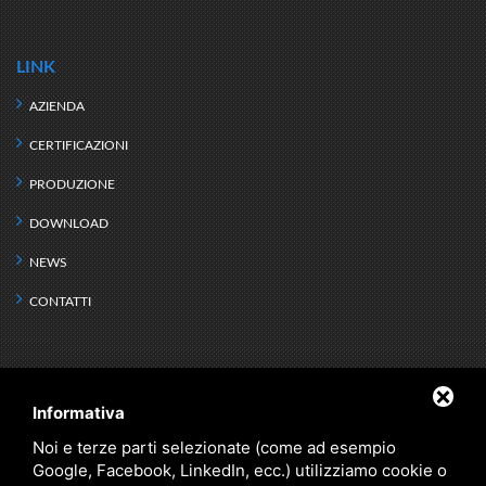
LINK
AZIENDA
CERTIFICAZIONI
PRODUZIONE
DOWNLOAD
NEWS
CONTATTI
PRODOTTI
Informativa
SCAMBIO TERMICO
KIT IDRONICI
Noi e terze parti selezionate (come ad esempio
Google, Facebook, LinkedIn, ecc.) utilizziamo cookie o
DEFANGATORI
RISERVA IDRICA