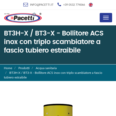
INFO@PACETTI.IT
+39 0532 774066
Menu
BT3H-X / BT3-X - Bollitore ACS
inox con triplo scambiatore a
fascio tubiero estraibile
Home
Prodotti
Acqua sanitaria
BT3H-X / BT3-X - Bollitore ACS inox con triplo scambiatore a fascio
tubiero estraibile