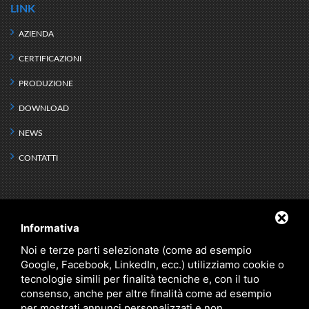
LINK
AZIENDA
CERTIFICAZIONI
PRODUZIONE
DOWNLOAD
NEWS
CONTATTI
PRODOTTI
Informativa
SCAMBIO TERMICO
KIT IDRONICI
Noi e terze parti selezionate (come ad esempio
Google, Facebook, LinkedIn, ecc.) utilizziamo cookie o
DEFANGATORI
RISERVA IDRICA
tecnologie simili per finalità tecniche e, con il tuo
ACQUA TECNICA
PRODOTTI SPECIALI
consenso, anche per altre finalità come ad esempio
per mostrati annunci personalizzati e non